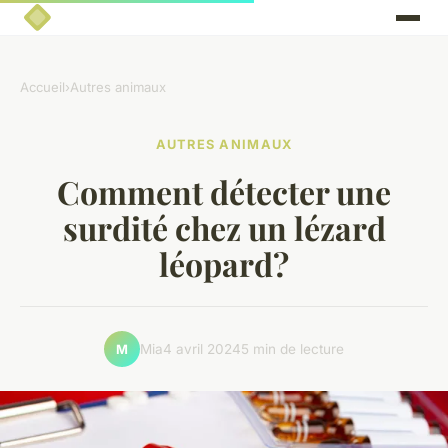
Accueil
›
Autres animaux
AUTRES ANIMAUX
Comment détecter une
surdité chez un lézard
léopard?
Mia
4 avril 2024
5 min de lecture
M