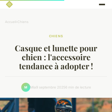
Accueil
›
Chiens
CHIENS
Casque et lunette pour
chien : l'accessoire
tendance à adopter !
Mia
9 septembre 2025
6 min de lecture
M