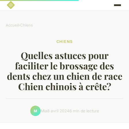
Accueil
›
Chiens
CHIENS
Quelles astuces pour
faciliter le brossage des
dents chez un chien de race
Chien chinois à crête?
Mia
8 avril 2024
6 min de lecture
M