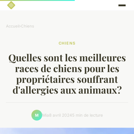
Accueil
›
Chiens
CHIENS
Quelles sont les meilleures
races de chiens pour les
propriétaires souffrant
d'allergies aux animaux?
Mia
8 avril 2024
5 min de lecture
M